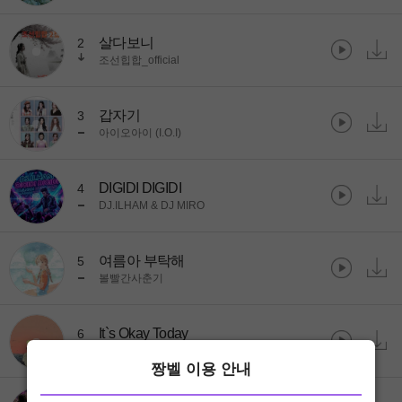
살다보니
2
조선힙합_official
갑자기
3
아이오아이 (I.O.I)
DIGIDI DIGIDI
4
DJ.ILHAM & DJ MIRO
여름아 부탁해
5
볼빨간사춘기
It`s Okay Today
6
Jigoooo Radio
짱벨 이용 안내