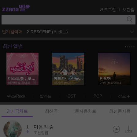
로그인
보관함
ㅣ
1
아이오아이 (I.O.I)
인기검색어
2
RESCENE (리센느)
최신 앨범
미스트롯 : 포유 PART13
예쁘다 〈산울림 50주년 기념 프로젝트〉
만약에
허찬미 & 김나희
맥거핀 (MGFF)
아렌 (브라더스)
댄스/Rock
발라드
OST
POP
장르
인기곡차트
최신곡
문자음차트
최신문자음
마음의 숲
1
조선힙합