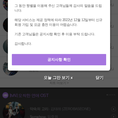
이래도 지랄 저래도 지랄
7
그 동안 짱벨을 이용해 주신 고객님들께 감사의 말씀을 드립
조선힙합
니다.
해당 서비스는 제공 정책에 따라 2022년 12월 12일부터 신규
GG EZ
8
회원 가입 및 요금 충전 이용이 어렵습니다.
M.Sasuke
기존 고객님들은 공지사항 확인 후 이용 부탁 드립니다.
감사합니다.
미련이 춤을 춰
9
애창
공지사항 확인
생각을 멈추다 보면
10
최유리
오늘 그만 보기 x
닫기
차트 더보기 >
[tvN] 오싹한 연애 OST
·
약속의 고리
- 김태래 (ZEROBASEONE)
·
Somehow
- 임중원