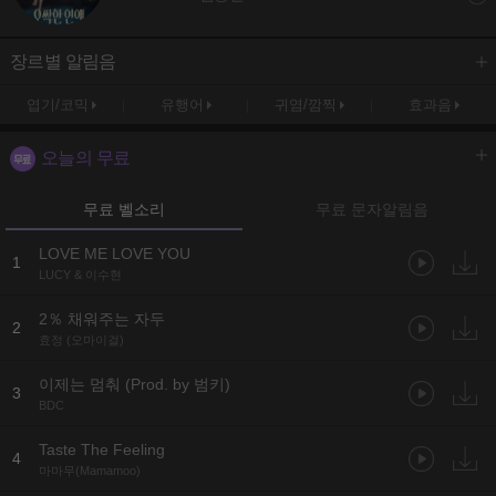
장르별 알림음
엽기/코믹
유행어
귀염/깜찍
효과음
오늘의 무료
무료 벨소리
무료 문자알림음
LOVE ME LOVE YOU
1
LUCY & 이수현
2％ 채워주는 자두
2
효정 (오마이걸)
이제는 멈춰 (Prod. by 범키)
3
BDC
Taste The Feeling
4
마마무(Mamamoo)