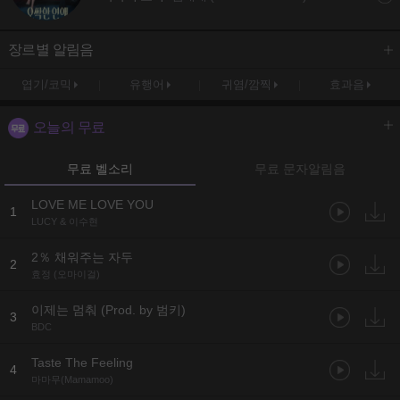
장르별 알림음
엽기/코믹
유행어
귀염/깜찍
효과음
오늘의 무료
무료 벨소리
무료 문자알림음
LOVE ME LOVE YOU
1
LUCY & 이수현
2％ 채워주는 자두
2
효정 (오마이걸)
이제는 멈춰 (Prod. by 범키)
3
BDC
Taste The Feeling
4
마마무(Mamamoo)