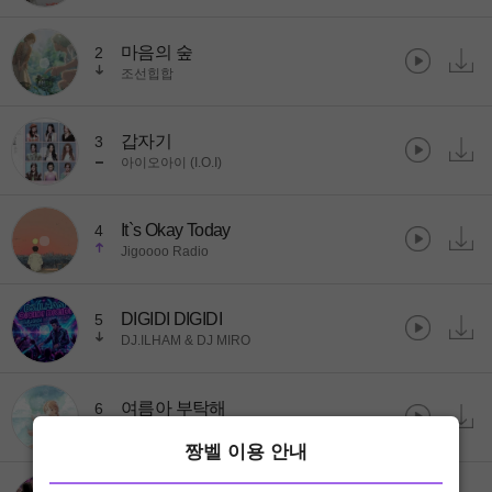
마음의 숲
2
조선힙합
갑자기
3
아이오아이 (I.O.I)
It`s Okay Today
4
Jigoooo Radio
DIGIDI DIGIDI
5
DJ.ILHAM & DJ MIRO
여름아 부탁해
6
볼빨간사춘기
짱벨 이용 안내