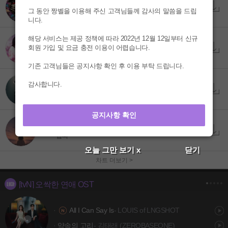
이래도 지랄 저래도 지랄
7
그 동안 짱벨을 이용해 주신 고객님들께 감사의 말씀을 드립
조선힙합
니다.
해당 서비스는 제공 정책에 따라 2022년 12월 12일부터 신규
니가 좋아
8
회원 가입 및 요금 충전 이용이 어렵습니다.
최성곤
기존 고객님들은 공지사항 확인 후 이용 부탁 드립니다.
감사합니다.
미련이 춤을 춰
9
애창
공지사항 확인
잘했고, 잘하고 있고, 잘할 거야
10
뱁찌
오늘 그만 보기 x
닫기
차트 더보기 >
[tvN] 오싹한 연애 OST
·
All I Can Say Is
- LOUIS of LNGSHOT
·
약속의 고리
- 김태래 (ZEROBASEONE)